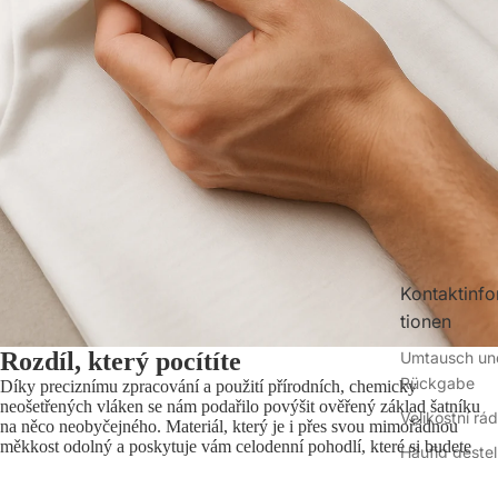
Kontaktinf
tionen
Rozdíl, který pocítíte
Umtausch un
Rückgabe
Díky preciznímu zpracování a použití přírodních, chemicky
neošetřených vláken se nám podařilo povýšit ověřený základ šatníku
Velikostní rá
na něco neobyčejného. Materiál, který je i přes svou mimořádnou
měkkost odolný a poskytuje vám celodenní pohodlí, které si budete
Häufig gestel
moci užívat po několik sezón.
Fragen