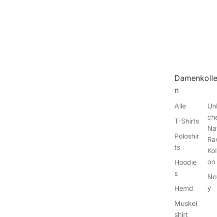
Damenkolle
n
Alle
Un
ch
T-Shirts
Na
Poloshir
Ra
ts
Kol
on
Hoodie
s
No
y
Hemd
Muskel
shirt