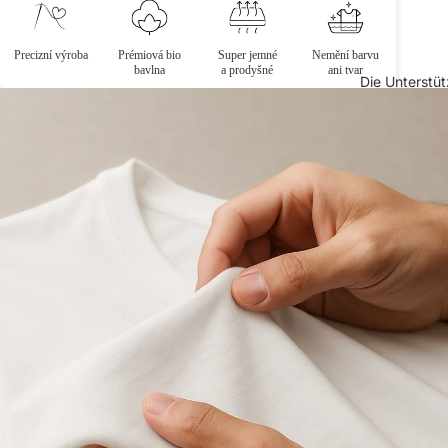
Precizní výroba
Prémiová bio
Super jemné
Nemění barvu
bavlna
a prodyšné
ani tvar
Die Unterstü