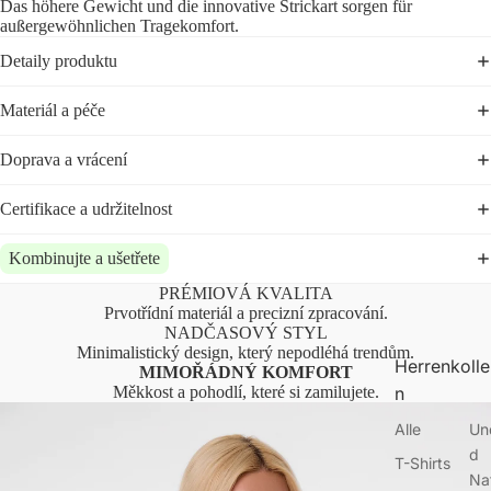
Das höhere Gewicht und die innovative Strickart sorgen für
außergewöhnlichen Tragekomfort.
Detaily produktu
Materiál a péče
Doprava a vrácení
Certifikace a udržitelnost
Kombinujte a ušetřete
PRÉMIOVÁ KVALITA
Prvotřídní materiál a precizní zpracování.
NADČASOVÝ STYL
Minimalistický design, který nepodléhá trendům.
Herrenkolle
MIMOŘÁDNÝ KOMFORT
Měkkost a pohodlí, které si zamilujete.
n
Alle
Un
d
T-Shirts
Na