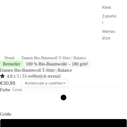
Kleid
Zubehö
r
Wertes
ätze
Domů
Damen Bio-Baumwoll T-Shirt | Balance
Bestseller
100 % Bio-Baumwolle – 180 g/m²
Damen Bio-Baumwoll T-Shirt | Balance
4.8 z 5 | 53 ověřených recenzí
€30,95
Kombinujte a ušetřete
Farbe
Černá
Größe
XS