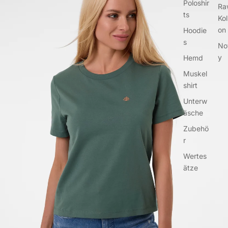
Poloshir
Ra
ts
Kol
on
Hoodie
s
No
y
Hemd
Muskel
shirt
Unterw
äsche
Zubehö
r
Wertes
ätze