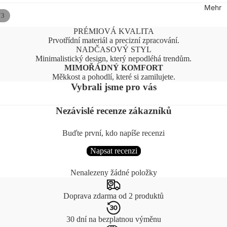
r
Mehr
Häufig gestel
/
3
Wertes
Fragen
ätze
PRÉMIOVÁ KVALITA
Wie kann ich
Prvotřídní materiál a precizní zpracování.
sparen?
NADČASOVÝ STYL
Minimalistický design, který nepodléhá trendům.
Pflege
MIMOŘÁDNÝ KOMFORT
Měkkost a pohodlí, které si zamilujete.
Über uns
Vybrali jsme pro vás
Nezávislé recenze zákazníků
Buďte první, kdo napíše recenzi
Napsat recenzi
Nenalezeny žádné položky
Doprava zdarma od 2 produktů
30 dní na bezplatnou výměnu