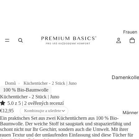
Frauen
Damenkolle
Domů
Küchentücher - 2 Stück | Juno
n
100 % Bio-Baumwolle
Alle
Un
Küchentücher - 2 Stück | Juno
ch
5.0 z 5 | 2 ověřených recenzí
T-Shirts
Na
€12,95
Kombinujte a ušetřete
Männer
Poloshir
Ra
Ein praktisches Set aus zwei Küchentüchern aus 100 % Bio-
ts
Baumwolle. Der weiche Stoff ist saugstark und strapazierfähig und
Kol
schont nicht nur Ihr Geschirr, sondern auch die Umwelt. Mit ihrer
on
Hoodie
rauen Textur und der umlaufenden Einfassung sind diese Tücher für
s