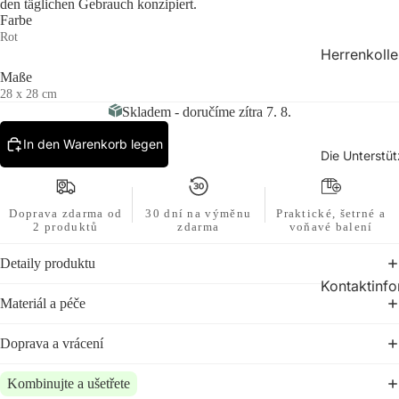
den täglichen Gebrauch konzipiert.
No
Farbe
y
Hemd
Rot
Muskel
Herrenkolle
shirt
n
Maße
28 x 28 cm
Kleid
Alle
Un
Skladem - doručíme zítra 7. 8.
d
Zubehö
T-Shirts
In den Warenkorb legen
Na
r
Die Unterstü
Poloshir
Ra
Wertes
ts
Kol
ätze
on
Hoodie
Doprava zdarma od
30 dní na výměnu
Praktické, šetrné a
2 produktů
zdarma
voňavé balení
s
No
y
Hemd
Detaily produktu
Muskel
Kontaktinf
Materiál a péče
shirt
tionen
Unterw
Umtausch un
Doprava a vrácení
äsche
Rückgabe
Zubehö
Kombinujte a ušetřete
Velikostní rá