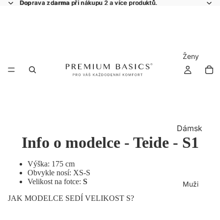
Doprava zdarma
Doprava zdarma při nákupu 2 a více produktů.
při nákupu 2 a více produktů.
Ženy
Dámsk
Info o modelce - Teide - S1
á
kolekce
Výška: 175 cm
Vš
Ne
Obvykle nosí: XS-S
e
bar
Velikost na fotce:
S
Muži
ve
Tri
JAK MODELCE SEDÍ VELIKOST S?
ná
čk
kol
a