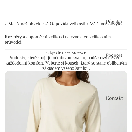
ek
Pol
ce
o
Na
Pánská
trič
tur
↓ Menší než obvykle
✓ Odpovídá velikosti
↑ Větší než obvykle
ka
kolekce
al
Rozměry a doporučení velikosti naleznete ve velikostním
Ra
Mi
Vš
Ne
průvodci
w
kin
e
bar
y
ve
Objevte naše kolekce
No
Tri
Podpora
Produkty, které spojují prémiovou kvalitu, nadčasový design a
ná
vin
Ko
čk
každodenní komfort. Vyberte si kousek, který se stane oblíbeným
kol
ky
šile
a
základem vašeho šatníku.
ek
Tíl
Pol
ce
ka
o
Na
trič
Šat
tur
ka
Kontakt
y
al
ní
Ra
Mi
Do
informa
w
kin
plň
ce
y
ky
No
vin
Ko
Výměna
Vý