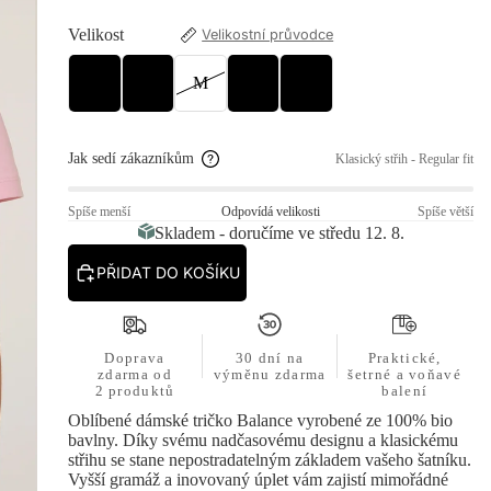
Barva
Růžová
Velikost
Velikostní průvodce
XS
S
M
L
XL
Jak sedí zákazníkům
Klasický střih - Regular fit
Spíše menší
Odpovídá velikosti
Spíše větší
Skladem - doručíme ve středu 12. 8.
PŘIDAT DO KOŠÍKU
Doprava
30 dní na
Praktické,
zdarma od
výměnu zdarma
šetrné a voňavé
2 produktů
balení
Oblíbené dámské tričko Balance vyrobené ze 100% bio
bavlny. Díky svému nadčasovému designu a klasickému
střihu se stane nepostradatelným základem vašeho šatníku.
Vyšší gramáž a inovovaný úplet vám zajistí mimořádné