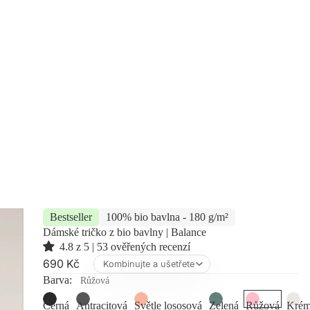
Bestseller
100% bio bavlna - 180 g/m²
Dámské tričko z bio bavlny | Balance
4.8 z 5 | 53 ověřených recenzí
690 Kč
Kombinujte a ušetřete
Barva:
Růžová
Černá
Antracitová
Světle lososová
Zelená
Růžová
Krém