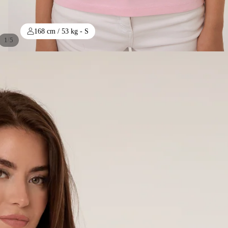
168 cm / 53 kg - S
/
1
5