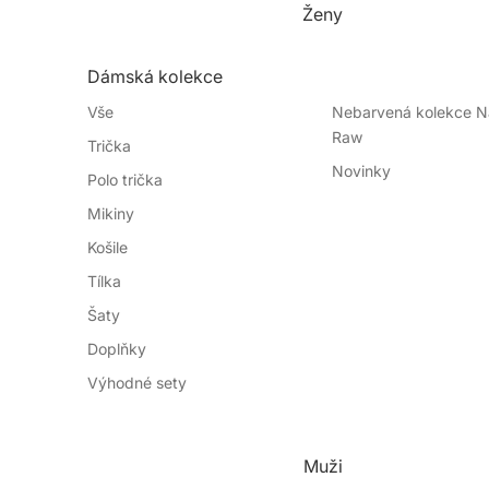
Ženy
Dámská kolekce
Vše
Nebarvená kolekce Na
Raw
Trička
Novinky
Polo trička
Mikiny
Košile
Tílka
Šaty
Doplňky
Výhodné sety
Muži