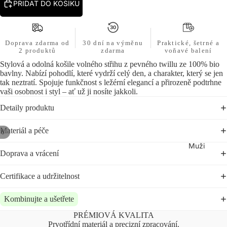
PŘIDAT DO KOŠÍKU
Doprava zdarma od
30 dní na výměnu
Praktické, šetrné a
2 produktů
zdarma
voňavé balení
Stylová a odolná košile volného střihu z pevného twillu ze 100% bio
bavlny. Nabízí pohodlí, které vydrží celý den, a charakter, který se jen
tak neztratí. Spojuje funkčnost s ležérní elegancí a přirozeně podtrhne
vaši osobnost i styl – ať už ji nosíte jakkoli.
Detaily produktu
Materiál a péče
/
6
Muži
Doprava a vrácení
Certifikace a udržitelnost
Kombinujte a ušetřete
PRÉMIOVÁ KVALITA
Prvotřídní materiál a precizní zpracování.