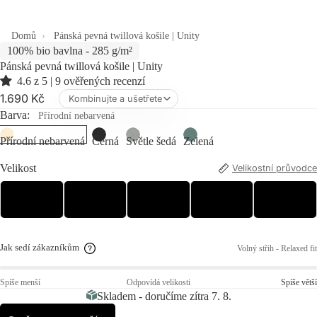
Domů
Pánská pevná twillová košile | Unity
100% bio bavlna - 285 g/m²
Pánská pevná twillová košile | Unity
4.6 z 5 | 9 ověřených recenzí
1.690 Kč
Kombinujte a ušetřete
Barva:
Přírodní nebarvená
Přírodní nebarvená
Černá
Světle šedá
Zelená
Barva
Přírodní nebarvená
Velikost
Velikostní průvodce
S
M
L
XL
XXL
Jak sedí zákazníkům
Volný střih - Relaxed fit
Spíše menší
Odpovídá velikosti
Spíše větší
Skladem - doručíme zítra 7. 8.