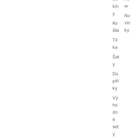
w
kin
y
No
vin
Ko
ky
šile
Tíl
ka
Šat
y
Do
plň
ky
Vý
ho
dn
é
set
y