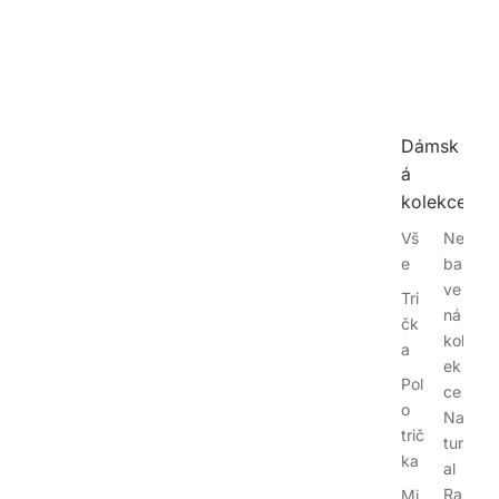
Dámsk
á
kolekce
Vš
Ne
e
bar
ve
Tri
ná
čk
kol
a
ek
Pol
ce
o
Na
trič
tur
ka
al
Ra
Mi