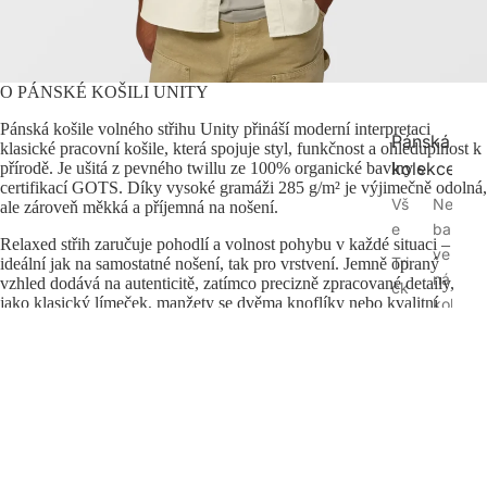
O PÁNSKÉ KOŠILI UNITY
Pánská košile volného střihu Unity přináší moderní interpretaci
Pánská
klasické pracovní košile, která spojuje styl, funkčnost a ohleduplnost k
kolekce
přírodě. Je ušitá z pevného twillu ze 100% organické bavlny s
certifikací GOTS. Díky vysoké gramáži 285 g/m² je výjimečně odolná,
Vš
Ne
ale zároveň měkká a příjemná na nošení.
e
bar
Relaxed střih zaručuje pohodlí a volnost pohybu v každé situaci –
ve
Tri
ideální jak na samostatné nošení, tak pro vrstvení. Jemně opraný
ná
vzhled dodává na autenticitě, zatímco precizně zpracované detaily,
čk
jako klasický límeček, manžety se dvěma knoflíky nebo kvalitní
kol
a
prošití, potvrzují její řemeslnou kvalitu.
ek
Pol
ce
Košile Unity je určena mužům, kteří chtějí vypadat uvolněně, cítit se
o
Na
komfortně a mít ve svém šatníku poctivý základ, na který se mohou
trič
každý den spolehnout.
tur
ka
al
Ra
Mi
w
kin