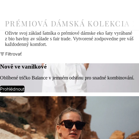
PRÉMIOVÁ DÁMSKÁ KOLEKCIA Z
Oživte svoj základ šatníka o prémiové dámske eko šaty vyrábané
z bio bavlny av súlade s fair trade. Vytvorené zodpovedne pre váš
každodenný komfort.
Filtrovať
Nově ve vanilkové
Oblíbené tričko Balance v jemném odstínu pro snadné kombinování.
Prohlédnout
Dámske
šaty
|
Marbella