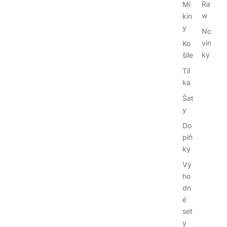
Ra
Mi
w
kin
y
No
vin
Ko
ky
šile
Tíl
ka
Šat
y
Do
plň
ky
Vý
ho
dn
é
set
y