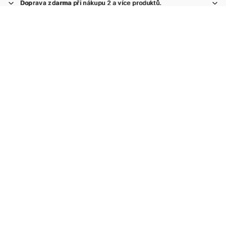
Doprava zdarma
Doprava zdarma při nákupu 2 a více produktů.
při nákupu 2 a více produktů.