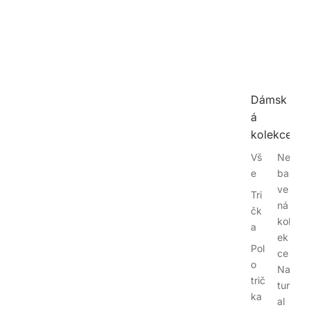
Dámsk
á
kolekce
Vš
Ne
e
bar
ve
Tri
ná
čk
kol
a
ek
Pol
ce
o
Na
trič
tur
ka
al