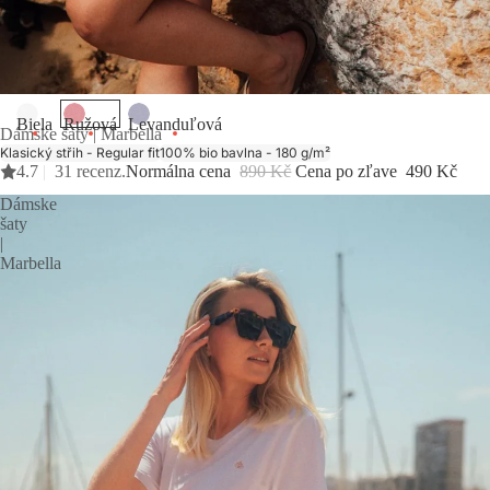
- Finální doprodej -
Biela
Ružová
Levanduľová
Dámske šaty | Marbella
Klasický střih - Regular fit
100% bio bavlna - 180 g/m²
4.7
|
31 recenz.
Normálna cena
890 Kč
Cena po zľave
490 Kč
Dámske
šaty
|
Marbella