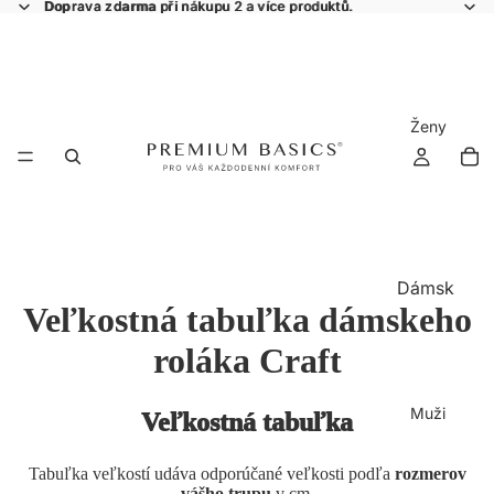
Doprava zdarma
Doprava zdarma při nákupu 2 a více produktů.
při nákupu 2 a více produktů.
Ženy
Dámsk
Veľkostná tabuľka dámskeho
á
kolekce
roláka Craft
Vš
Ne
e
bar
Muži
Veľkostná tabuľka
ve
Tri
ná
čk
Tabuľka veľkostí udáva odporúčané veľkosti podľa
rozmerov
kol
a
vášho trupu
v cm.