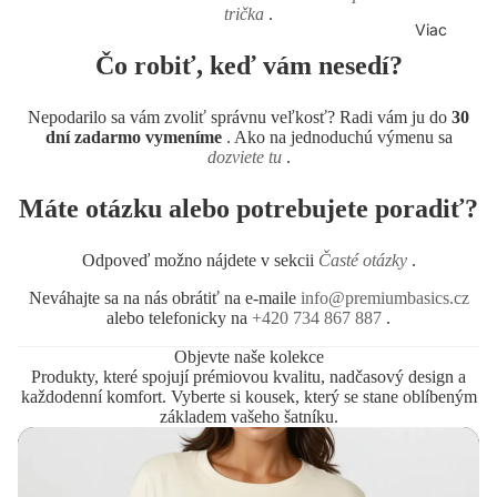
ky
trička
.
šile
a vrácení
ho
Viac
dn
Tíl
Velikostn
Čo robiť, keď vám nesedí?
é
ka
í rádce
set
Sp
Časté
Nepodarilo sa vám zvoliť správnu veľkosť? Radi vám ju do
30
y
od
dotazy
dní zadarmo vymeníme
. Ako na jednoduchú výmenu sa
dozviete tu
.
ní
Jak
prá
ušetřit?
Máte otázku alebo potrebujete poradiť?
dlo
Péče
Do
Odpoveď možno nájdete v sekcii
Časté otázky
.
O nás
plň
ky
Neváhajte sa na nás obrátiť na e-maile
info@premiumbasics.cz
alebo telefonicky na
+420 734 867 887
.
Vý
ho
Objevte naše kolekce
Produkty, které spojují prémiovou kvalitu, nadčasový design a
dn
každodenní komfort. Vyberte si kousek, který se stane oblíbeným
é
základem vašeho šatníku.
set
y