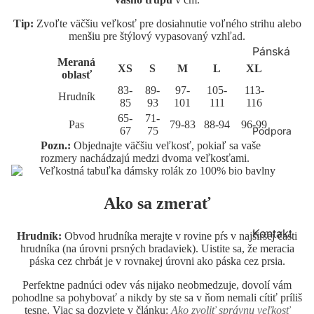
ek
Pol
ce
Tip:
Zvoľte väčšiu veľkosť pre dosiahnutie voľného strihu alebo
o
menšiu pre štýlový vypasovaný vzhľad.
Na
Pánská
trič
tur
Meraná
ka
kolekce
XS
S
M
L
XL
al
oblasť
Ra
Mi
83-
89-
97-
105-
113-
Vš
Ne
Hrudník
85
93
101
111
116
w
kin
e
bar
65-
71-
y
ve
Pas
79-83
88-94
96-99
No
Tri
Podpora
67
75
ná
vin
Ko
čk
Pozn.:
Objednajte väčšiu veľkosť, pokiaľ sa vaše
kol
ky
rozmery nachádzajú medzi dvoma veľkosťami.
šile
a
ek
Tíl
Pol
ce
ka
o
Ako sa zmerať
Na
trič
Šat
tur
ka
Kontakt
y
Hrudník:
Obvod hrudníka merajte v rovine pŕs v najširšej časti
al
hrudníka (na úrovni prsných bradaviek). Uistite sa, že meracia
ní
Ra
Mi
Do
páska cez chrbát je v rovnakej úrovni ako páska cez prsia.
informa
w
kin
plň
ce
Perfektne padnúci odev vás nijako neobmedzuje, dovolí vám
y
ky
No
pohodlne sa pohybovať a nikdy by ste sa v ňom nemali cítiť príliš
vin
Ko
Výměna
Vý
tesne. Viac sa dozviete v článku:
Ako zvoliť správnu veľkosť