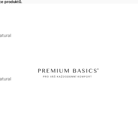
ce produktů.
íce produktů.
tural
tural