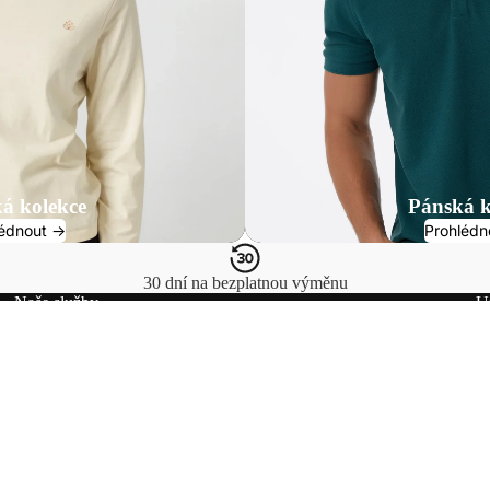
á kolekce
Pánská k
édnout ->
Prohlédn
30 dní na bezplatnou výměnu
Naše služby
U
Přihlásit se
Spôsoby platby