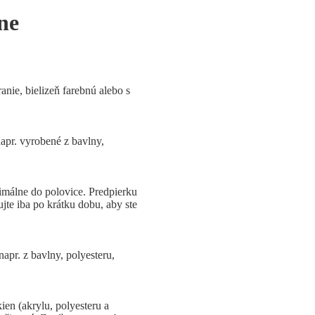
ne
anie, bielizeň farebnú alebo s
apr. vyrobené z bavlny,
málne do polovice. Predpierku
ujte iba po krátku dobu, aby ste
apr. z bavlny, polyesteru,
ien (akrylu, polyesteru a