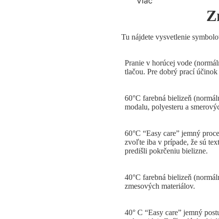
Viac
Velikostní rádce
Z
Doplňky
Časté dotazy
Výhodné sety
Jak ušetřit?
Tu nájdete vysvetlenie symbolo
Péče
Pranie v horúcej vode (normáln
O nás
tlačou. Pre dobrý prací účinok
60°C farebná bielizeň (normál
modalu, polyesteru a smerovýc
60°C “Easy care” jemný proce
zvoľte iba v prípade, že sú te
predišli pokrčeniu bielizne.
40°C farebná bielizeň (normáln
zmesových materiálov.
40° C “Easy care” jemný postup