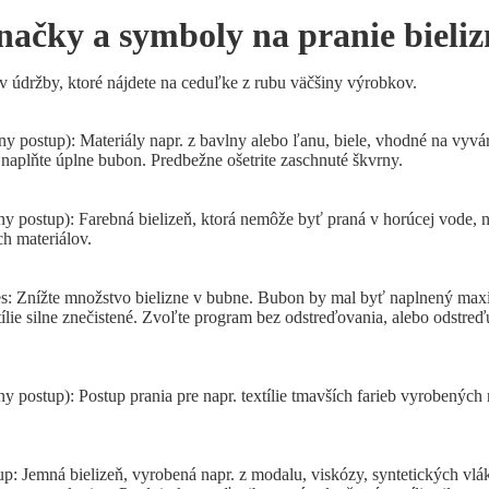
načky a symboly na pranie bieliz
v údržby, ktoré nájdete na ceduľke z rubu väčšiny výrobkov.
y postup): Materiály napr. z bavlny alebo ľanu, biele, vhodné na vyvár
 naplňte úplne bubon. Predbežne ošetrite zaschnuté škvrny.
ny postup): Farebná bielizeň, ktorá nemôže byť praná v horúcej vode, n
h materiálov.
s: Znížte množstvo bielizne v bubne. Bubon by mal byť naplnený maxi
xtílie silne znečistené. Zvoľte program bez odstreďovania, alebo odstreď
y postup): Postup prania pre napr. textílie tmavších farieb vyrobených n
: Jemná bielizeň, vyrobená napr. z modalu, viskózy, syntetických vlák