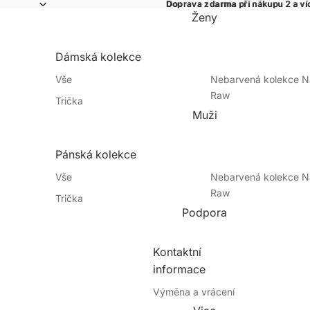
Doprava zdarma
Doprava zdarma při nákupu 2 a ví
při nákupu 2 a v
Ženy
Dámská kolekce
Vše
Nebarvená kolekce Na
Raw
Trička
Muži
Novinky
Polo trička
Mikiny
Pánská kolekce
Košile
Vše
Nebarvená kolekce Na
Tílka
Raw
Trička
Šaty
Podpora
Novinky
Polo trička
Doplňky
Mikiny
Výhodné sety
Kontaktní
Košile
informace
Tílka
Výměna a vrácení
Spodní prádlo