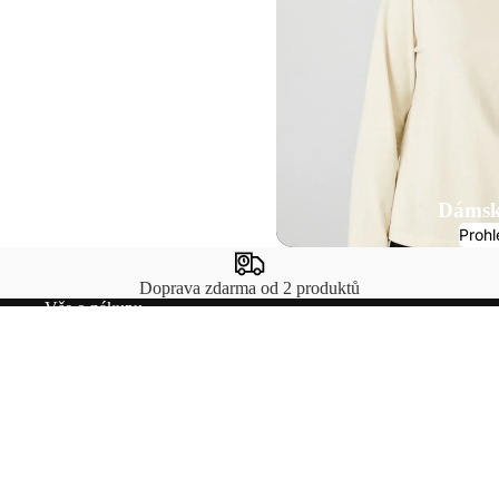
Dámsk
Prohl
Doprava zdarma od 2 produktů
Vše o nákupu
E-mail
Přihlaste se k odběru
Obdržíte exkluzivní nabídky a aktuální novinky.
© 2026
Premium Basics