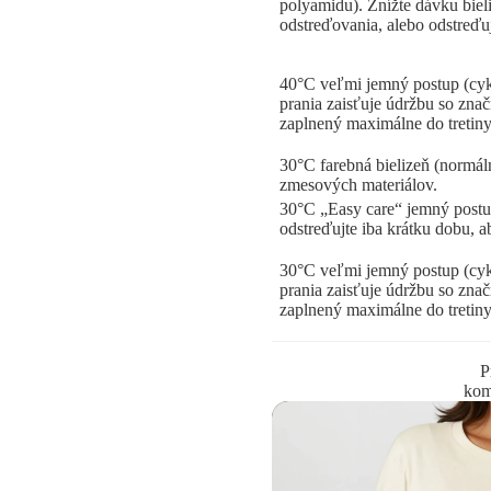
polyamidu). Znížte dávku bieli
odstreďovania, alebo odstreďuj
40°C veľmi jemný postup (cykl
prania zaisťuje údržbu so zn
zaplnený maximálne do tretiny
30°C farebná bielizeň (normáln
zmesových materiálov.
30°C „Easy care“ jemný postu
odstreďujte iba krátku dobu, ab
30°C veľmi jemný postup (cykl
prania zaisťuje údržbu so zn
zaplnený maximálne do tretiny
P
kom