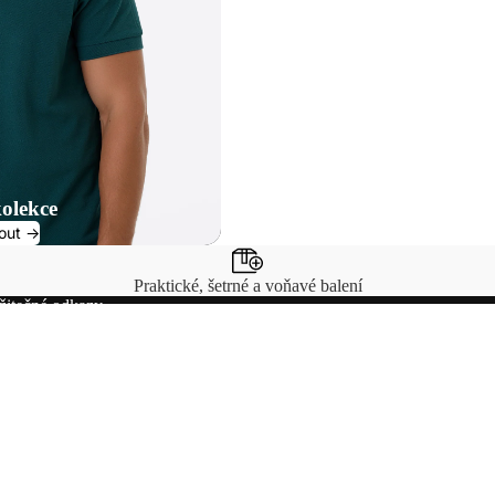
olekce
out ->
Praktické, šetrné a voňavé balení
žitečné odkazy
Facebook
Instagram