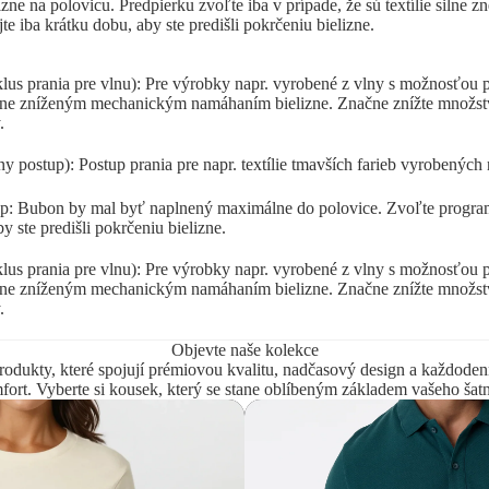
zne na polovicu. Predpierku zvoľte iba v prípade, že sú textílie silne 
te iba krátku dobu, aby ste predišli pokrčeniu bielizne.
us prania pre vlnu): Pre výrobky napr. vyrobené z vlny s možnosťou p
ačne zníženým mechanickým namáhaním bielizne. Značne znížte množst
.
y postup): Postup prania pre napr. textílie tmavších farieb vyrobených n
p: Bubon by mal byť naplnený maximálne do polovice. Zvoľte program
y ste predišli pokrčeniu bielizne.
us prania pre vlnu): Pre výrobky napr. vyrobené z vlny s možnosťou p
ačne zníženým mechanickým namáhaním bielizne. Značne znížte množst
.
Objevte naše kolekce
rodukty, které spojují prémiovou kvalitu, nadčasový design a každoden
fort. Vyberte si kousek, který se stane oblíbeným základem vašeho šatn