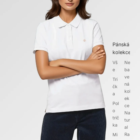
Pánská
kolekce
Vš
Ne
e
bar
ve
Tri
ná
čk
kol
a
ek
Pol
ce
o
Na
trič
tur
ka
al
Ra
Mi