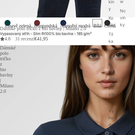
w
kin
y
No
vin
Ko
ky
šile
Tmavě zelená
Burgundská
Námořní modrá
Bílá
Černá
Dámské polo tričko z bio bavlny | Milano 2.0
Vypasovaný střih - Slim fit
100% bio bavlna - 185 g/m²
Tíl
4.8
|
31 recenzí
€41,95
ka
Dámské
Sp
polo
od
tričko
z
ní
bio
prá
bavlny
dlo
|
Milano
Do
2.0
plň
ky
Vý
ho
dn
é