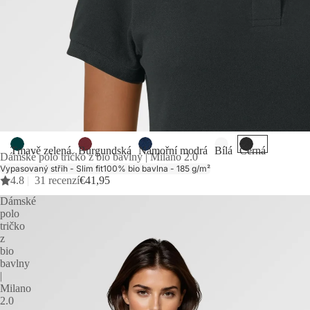
Tmavě zelená
Burgundská
Námořní modrá
Bílá
Černá
Dámské polo tričko z bio bavlny | Milano 2.0
Vypasovaný střih - Slim fit
100% bio bavlna - 185 g/m²
4.8
|
31 recenzí
€41,95
Dámské
polo
tričko
z
bio
bavlny
|
Milano
2.0