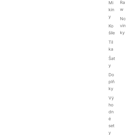
Ra
Mi
w
kin
y
No
vin
Ko
ky
šile
Tíl
ka
Šat
y
Do
plň
ky
Vý
ho
dn
é
set
y