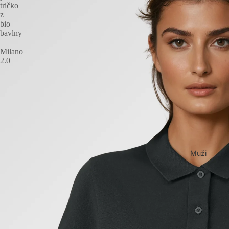
tričko
z
bio
bavlny
|
Milano
2.0
Muži