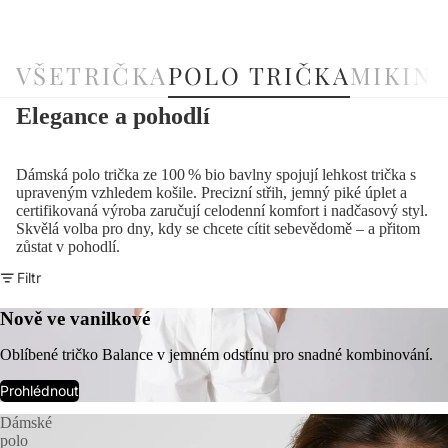
VŠE
TRIČKA
POLO TRIČKA
MIKIN
Elegance a pohodlí
Dámská polo trička ze 100 % bio bavlny spojují lehkost trička s
upraveným vzhledem košile. Precizní střih, jemný piké úplet a
certifikovaná výroba zaručují celodenní komfort i nadčasový styl.
Skvělá volba pro dny, kdy se chcete cítit sebevědomě – a přitom
zůstat v pohodlí.
Filtr
Nově ve vanilkové
Oblíbené tričko Balance v jemném odstínu pro snadné kombinování.
Prohlédnout
Dámské
polo