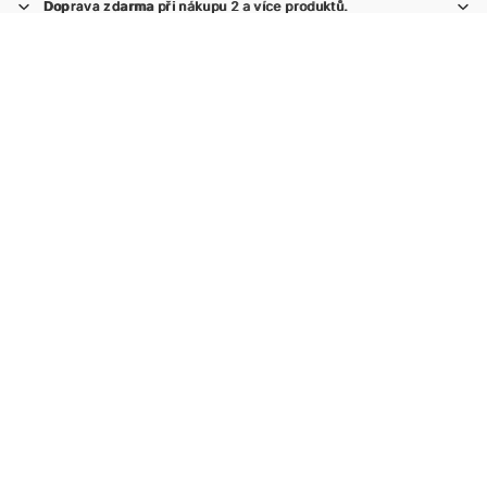
Doprava zdarma
Doprava zdarma při nákupu 2 a více produktů.
při nákupu 2 a více produktů.