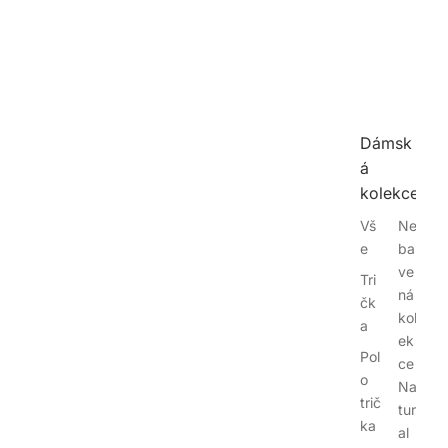
Dámsk
á
kolekce
Vš
Ne
e
bar
ve
Tri
ná
čk
kol
a
ek
Pol
ce
o
Na
trič
tur
ka
al