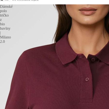
Dámské
polo
tričko
z
bio
bavlny
|
Milano
2.0