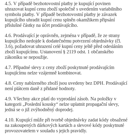
4.5. V případě bezhotovostní platby je kupující povinen
uhrazovat kupní cenu zboží společně s uvedením variabilního
symbolu platby. V případě bezhotovostní platby je závazek
kupujícího uhradit kupní cenu splněn okamžikem připsání
příslušné částky na účet prodávajícího.
4.6. Prodávající je oprávněn, zejména v případě, že ze strany
kupujícího nedojde k dodatečnému potvrzení objednávky (čl.
3.6), požadovat uhrazení celé kupní ceny ještě před odesláním
zboží kupujícímu. Ustanovení § 2119 odst. 1 občanského
zákoníku se nepoužije.
4.7. Případné slevy z ceny zboží poskytnuté prodávajícím
kupujícímu nelze vzájemně kombinovat.
4.8. Ceny nabízeného zboží jsou uvedeny bez DPH. Prodávající
není plátcem daně z přidané hodnoty.
4.9. Všechny akce platí do vyprodání zásob. Na položky v
kategorii „Poslední kousky“ nelze uplatnit propagační slevy,
jedná se o již zvýhodněný doprodej.
4.10. Kupující může při tvorbě objednávky zadat kódy obsažené
na zakoupených dárkových kartách a slevové kódy poskytnuté
provozovatelem v souladu s jejich pravidly.