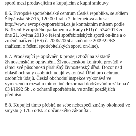
sporů mezi prodávajícím a kupujícím z kupní smlouvy.
8.6. Evropské spotřebitelské centrum Česká republika, se sídlem
Štěpánská 567/15, 120 00 Praha 2, internetová adresa:
http://www.evropskyspotrebitel.cz je kontaktním místem podle
Nařízení Evropského parlamentu a Rady (EU) č. 524/2013 ze
dne 21. května 2013 o řešení spotřebitelských sporů on-line a o
změně nařízení (ES) č. 2006/2004 a směrnice 2009/22/ES
(nařízení o řešení spotřebitelských sporů on-line).
8.7. Prodávající je oprávněn k prodeji zboží na základě
živnostenského oprávnění. Živnostenskou kontrolu provádí v
rámci své působnosti příslušný živnostenský úřad. Dozor nad
oblastí ochrany osobních údajů vykonává Úřad pro ochranu
osobních údajů. Česká obchodní inspekce vykonává ve
vymezeném rozsahu mimo jiné dozor nad dodržováním zákona č.
634/1992 Sb., o ochraně spotřebitele, ve znění pozdějších
předpisů.
8.8. Kupující tímto přebírá na sebe nebezpečí změny okolností ve
smyslu § 1765 odst. 2 občanského zákoníku.
8.9. Předtím než bude přistoupeno k mimosoudnímu řešení sporu,
provozovatel doporučuje kupujícímu pro vyřešení nastalé situace
nejdříve využít elektronické adresy info@premiumbasics.cz.