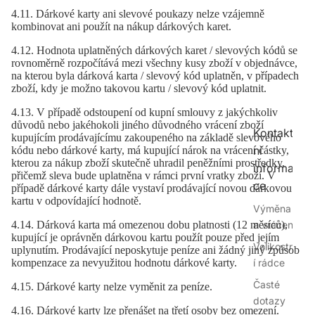
4.11. Dárkové karty ani slevové poukazy nelze vzájemně
kombinovat ani použít na nákup dárkových karet.
4.12. Hodnota uplatněných dárkových karet / slevových kódů se
rovnoměrně rozpočítává mezi všechny kusy zboží v objednávce,
na kterou byla dárková karta / slevový kód uplatněn, v případech
zboží, kdy je možno takovou kartu / slevový kód uplatnit.
4.13. V případě odstoupení od kupní smlouvy z jakýchkoliv
důvodů nebo jakéhokoli jiného důvodného vrácení zboží
Kontakt
kupujícím prodávajícímu zakoupeného na základě slevového
ní
kódu nebo dárkové karty, má kupující nárok na vrácení částky,
kterou za nákup zboží skutečně uhradil peněžními prostředky,
informa
přičemž sleva bude uplatněna v rámci první vratky zboží. V
ce
případě dárkové karty dále vystaví prodávající novou dárkovou
kartu v odpovídající hodnotě.
Výměna
a vrácení
4.14. Dárková karta má omezenou dobu platnosti (12 měsíců),
kupující je oprávněn dárkovou kartu použít pouze před jejím
Velikostn
uplynutím. Prodávající neposkytuje peníze ani žádný jiný způsob
í rádce
kompenzace za nevyužitou hodnotu dárkové karty.
Časté
4.15. Dárkové karty nelze vyměnit za peníze.
dotazy
4.16. Dárkové karty lze přenášet na třetí osoby bez omezení.