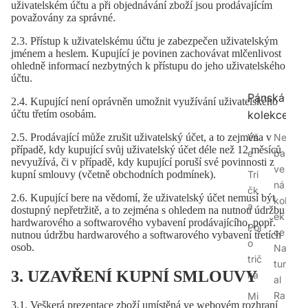
uživatelském účtu a při objednávání zboží jsou prodávajícím
považovány za správné.
2.3. Přístup k uživatelskému účtu je zabezpečen uživatelským
jménem a heslem. Kupující je povinen zachovávat mlčenlivost
ohledně informací nezbytných k přístupu do jeho uživatelského
účtu.
Pánská
2.4. Kupující není oprávněn umožnit využívání uživatelského
kolekce
účtu třetím osobám.
Vš
Ne
2.5. Prodávající může zrušit uživatelský účet, a to zejména v
případě, kdy kupující svůj uživatelský účet déle než 12 měsíců
e
bar
nevyužívá, či v případě, kdy kupující poruší své povinnosti z
ve
Tri
kupní smlouvy (včetně obchodních podmínek).
ná
čk
2.6. Kupující bere na vědomí, že uživatelský účet nemusí být
kol
a
dostupný nepřetržitě, a to zejména s ohledem na nutnou údržbu
ek
hardwarového a softwarového vybavení prodávajícího, popř.
Pol
ce
nutnou údržbu hardwarového a softwarového vybavení třetích
o
osob.
Na
trič
tur
3. UZAVŘENÍ KUPNÍ SMLOUVY
ka
al
Ra
Mi
3.1. Veškerá prezentace zboží umístěná ve webovém rozhraní