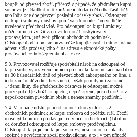
koupě) od převzetí zboží, přičemž v případě, že předmětem kupní
smlouvy je několik druhů zboží nebo dodání několika částí, běží
tato lhůta ode dne převzetí poslední dodávky zboží. Odstoupení
od kupní smlouvy musí být prodávajícímu odesláno ve lhůtě
uvedené v předchozí větě. Pro odstoupení od kupní smlouvy
může kupující využít
vzorový formulář
poskytovaný
prodávajícím, jenž tvoří přílohu obchodních podmínek.
Odstoupení od kupní smlouvy může kupující zasílat mimo jiné na
adresu sídla prodávajícího či na adresu elektronické pošty
prodávajícího: info@premiumbasics.cz.
5.3. Provozovatel rozšiřuje spotřebiteli nárok na odstoupení od
kupní smlouvy uzavřené pomocí prostředků komunikace na dálku
na 30 kalendářních dnů od převzetí zboží zakoupeného on-line, a
to bez udání důvodu a bez sankcí, avšak po uplynutí zákonné
14denní lhůty dle předchozího odstavce je odstoupení možné
pouze pokud je zboží kompletní, nepoškozené, pokud možno v
nepoškozeném původním obalu a nenese známky používání.
5.4. V případě odstoupení od kupní smlouvy dle čl. 5.2
obchodních podmínek se kupní smlouva od počátku ruší. Zboží
musí být kupujícím prodávajícímu vráceno do čtrnácti (14) dnů
od doručení odstoupení od kupní smlouvy prodávajícímu.
Odstoupí-li kupující od kupní smlouvy, nese kupující náklady
spojené s navrácením zboží prodávajícímu, a to i v tom případě,