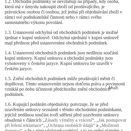
1.2. Obchodní podmínky se nevztahují na případy, kdy osoba,
která má v úmyslu nakoupit zboží od prodávajícího, je
právnickou osobou či osobou, jež jedná při objednávání zboží v
rámci své podnikatelské činnosti nebo v rámci svého
samostatného výkonu povolání.
1.3. Ustanovení odchylná od obchodních podmínek je možné
sjednat v kupní smlouvě. Odchylná ujednání v kupní smlouvě
mají přednost před ustanoveními obchodních podmínek.
1.4. Ustanovení obchodních podmínek jsou nedílnou součástí
kupní smlouvy. Kupní smlouva a obchodní podmínky jsou
vyhotoveny v českém jazyce. Kupní smlouvu lze uzavřít v
českém jazyce.
1.5. Znění obchodních podmínek může prodávající měnit či
doplňovat. Tímto ustanovením nejsou dotčena práva a povinnosti
Muži
vzniklá po dobu účinnosti předchozího znění obchodních
podmínek.
1.6. Kupující podáním objednávky potvrzuje, že se před
uzavřením smlouvy seznámil s těmito obchodními podmínkami,
jejichž nedílnou součást tvoří sdělení před uzavřením smlouvy
obsažená v článcích „
Zásady výměny a vrácení
“, „
Jak postupovat
při řešení reklamace
“, „
Ochrana osobních údajů
“ a „
Možnosti
dopravy
“, a že s nimi výslovně souhlasí, a to ve znění platném a