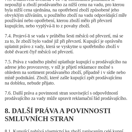
nepoužijí u zboží prodávaného za nižší cenu na vadu, pro kterou
byla nižší cena ujednána, na opotřebení zboží způsobené jeho
obvyklým užíváním, u použitého zboží na vadu odpovídající míře
používání nebo opotřebení, kterou zboží mělo při převzetí
kupujícím, nebo vyplývá-li to z povahy zboží.
7.4. Projeví-li se vada v průběhu šesti měsíců od převzetí, má se
za to, že zboží bylo vadné již při převzetí. Kupující je oprávněn
uplatnit právo z vady, která se vyskytne u spotřebního zboží v
době dvaceti čtyř měsíců od převzetí.
7.5. Práva z vadného plnění uplatňuje kupující u prodávajícího na
adrese jeho provozovny, v níž je přijetí reklamace možné s
ohledem na sortiment prodávaného zboží, případně i v sídle nebo
místě podnikání. Zboží, které zašle kupující zpět prodávajícímu
na dobírku, nebude přijato.
7.6. Další práva a povinnosti stran související s odpovědností
prodávajícího za vady může upravit reklamační řád prodávajícího.
8. DALŠÍ PRÁVA A POVINNOSTI
SMLUVNÍCH STRAN
8.1. Kupující nabývá vlastnictví ke zboží zaplacením celé kupní