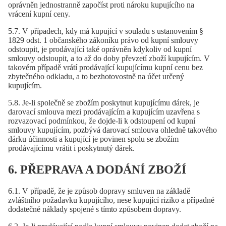
oprávněn jednostranně započíst proti nároku kupujícího na
vrácení kupní ceny.
5.7. V případech, kdy má kupující v souladu s ustanovením §
1829 odst. 1 občanského zákoníku právo od kupní smlouvy
odstoupit, je prodávající také oprávněn kdykoliv od kupní
smlouvy odstoupit, a to až do doby převzetí zboží kupujícím. V
takovém případě vrátí prodávající kupujícímu kupní cenu bez
zbytečného odkladu, a to bezhotovostně na účet určený
kupujícím.
5.8. Je-li společně se zbožím poskytnut kupujícímu dárek, je
darovací smlouva mezi prodávajícím a kupujícím uzavřena s
rozvazovací podmínkou, že dojde-li k odstoupení od kupní
smlouvy kupujícím, pozbývá darovací smlouva ohledně takového
dárku účinnosti a kupující je povinen spolu se zbožím
prodávajícímu vrátit i poskytnutý dárek.
6. PŘEPRAVA A DODÁNÍ ZBOŽÍ
6.1. V případě, že je způsob dopravy smluven na základě
zvláštního požadavku kupujícího, nese kupující riziko a případné
dodatečné náklady spojené s tímto způsobem dopravy.