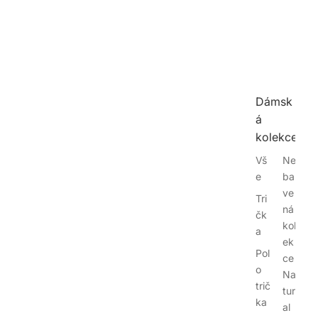
Dámsk
á
kolekce
Vš
Ne
e
bar
ve
Tri
ná
čk
kol
a
ek
Pol
ce
o
Na
trič
tur
ka
al