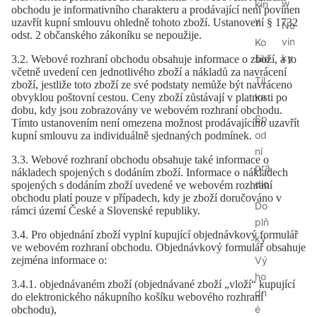
w
kin
obchodu je informativního charakteru a prodávající není povinen
y
uzavřít kupní smlouvu ohledně tohoto zboží. Ustanovení § 1732
No
odst. 2 občanského zákoníku se nepoužije.
vin
Ko
ky
šile
3.2. Webové rozhraní obchodu obsahuje informace o zboží, a to
včetně uvedení cen jednotlivého zboží a nákladů za navrácení
Tíl
zboží, jestliže toto zboží ze své podstaty nemůže být navráceno
ka
obvyklou poštovní cestou. Ceny zboží zůstávají v platnosti po
dobu, kdy jsou zobrazovány ve webovém rozhraní obchodu.
Sp
Tímto ustanovením není omezena možnost prodávajícího uzavřít
od
kupní smlouvu za individuálně sjednaných podmínek.
ní
3.3. Webové rozhraní obchodu obsahuje také informace o
prá
nákladech spojených s dodáním zboží. Informace o nákladech
dlo
spojených s dodáním zboží uvedené ve webovém rozhraní
obchodu platí pouze v případech, kdy je zboží doručováno v
Do
rámci území České a Slovenské republiky.
plň
3.4. Pro objednání zboží vyplní kupující objednávkový formulář
ky
ve webovém rozhraní obchodu. Objednávkový formulář obsahuje
Vý
zejména informace o:
ho
3.4.1. objednávaném zboží (objednávané zboží „vloží“ kupující
dn
do elektronického nákupního košíku webového rozhraní
é
obchodu),