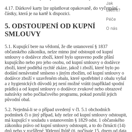
Jak
4.17. Dárkové karty lze uplatňovat opakovaně, do vyčerpání
ušetřit?
částky, která je na kartě k dispozici.
Péče
5. ODSTOUPENÍ OD KUPNÍ
O nás
SMLOUVY
5.1. Kupující bere na vědomí, že dle ustanovení § 1837
občanského zákoníku, nelze mimo jiné odstoupit od kupní
smlouvy o dodávce zboží, které bylo upraveno podle přání
kupujícího nebo pro jeho osobu, od kupní smlouvy o dodávce
zboží, které podléhá rychlé zkáze, jakož i zboží, které bylo po
dodání nenávratně smíseno s jiným zbožím, od kupní smlouvy o
dodávce zboží v uzavřeném obalu, které spotřebitel z obalu vyňal
a z hygienických důvodů jej není možné vrátit (například spodní
prádlo) a od kupní smlouvy o dodávce zvukové nebo obrazové
nahrávky nebo počítačového programu, pokud porušil jejich
původní obal.
5.2. Nejedná-li se o případ uvedený v čl. 5.1 obchodních
podmínek či o jiný případ, kdy nelze od kupní smlouvy odstoupit,
má kupující v souladu s ustanovením § 1829 odst. 1 občanského
zákoníku právo od kupní smlouvy odstoupit, a to do čtrnácti (14)
dnů nebo v rozšířené 30denní lhůtě (tj. počínaje 15. dnem od data