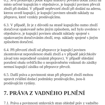
6.2. Je-li prodávající podle kupní smlouvy povinen dodat zboží na
místo určené kupujícím v objednávce, je kupující povinen převzít
zboží při dodání. V případě nepřevzetí zboží při dodání na adresu,
kterou uvedl kupující, je kupující povinen uhradit náklady na
přepravu, které vznikly prodávajícímu.
6.3. V případě, že je z důvodů na straně kupujícího nutno zboží
doručovat opakovaně nebo jiným způsobem, než bylo uvedeno v
objednávce, je kupující povinen uhradit náklady spojené s
opakovaným doručováním zboží, resp. náklady spojené s jiným
způsobem doručení.
6.4. Při převzetí zboží od přepravce je kupující povinen
zkontrolovat neporušenost obalů zboží a v případě jakýchkoliv
závad toto neprodleně oznámit přepravci. V případě shledání
porušení obalu svědčícího o neoprávněném vniknutí do zásilky
nemusí kupující zásilku od přepravce převzít.
6.5. Další práva a povinnosti stran při přepravě zboží mohou
upravit zvláštní dodací podmínky prodávajícího, jsou-li
prodávajícím vydány.
7. PRÁVA Z VADNÉHO PLNĚNÍ
7.1. Práva a povinnosti smluvních stran ohledně práv z vadného