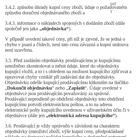
set
3.4.2. způsobu úhrady kupní ceny zboží, údaje o požadovaném
y
způsobu doručení objednávaného zboží a
3.4.3. informace o nákladech spojených s dodáním zboží (dále
společně jen jako
„objednávka“
).
V případě uvedení takové ceny, při níž je zjevné, že se jedná o
chybu v psaní a číslech, není tato cena závazná a kupní smlouva
není uzavřena.
3.5. Před zasláním objednávky prodávajícímu je kupujícímu
umožněno zkontrolovat a měnit údaje, které do objednávky
kupující vložil, a to i s ohledem na možnost kupujícího zjišťovat a
opravovat chyby vzniklé při zadávání dat do objednávky.
Objednávku odešle kupující prodávajícímu kliknutím na tlačítko
„
Dokončit objednávku
“ nebo „
Zaplatit
“. Údaje uvedené v
objednávce jsou prodávajícím považovány za správné.
Prodávající neprodleně po obdržení objednávky toto obdržení
kupujícímu potvrdí elektronickou poštou, a to na adresu
elektronické pošty kupujícího uvedenou v uživatelském účtu či v
objednávce (dále jen
„elektronická adresa kupujícího“
).
3.6. Prodávající je vždy oprávněn v závislosti na charakteru
objednávky (množství zboží, výše kupní ceny, předpokládané
náklady na dopravu) požádat kupujícího o dodatečné potvrzení