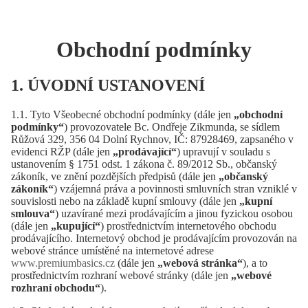
Obchodní podmínky
1. ÚVODNÍ USTANOVENÍ
1.1. Tyto Všeobecné obchodní podmínky (dále jen
„obchodní
podmínky“
) provozovatele Bc. Ondřeje Zikmunda, se sídlem
Růžová 329, 356 04 Dolní Rychnov, IČ: 87928469, zapsaného v
evidenci RŽP (dále jen
„prodávající“
) upravují v souladu s
ustanovením § 1751 odst. 1 zákona č. 89/2012 Sb., občanský
zákoník, ve znění pozdějších předpisů (dále jen
„občanský
zákoník“
) vzájemná práva a povinnosti smluvních stran vzniklé v
souvislosti nebo na základě kupní smlouvy (dále jen
„kupní
smlouva“
) uzavírané mezi prodávajícím a jinou fyzickou osobou
(dále jen
„kupující“
) prostřednictvím internetového obchodu
prodávajícího. Internetový obchod je prodávajícím provozován na
webové stránce umístěné na internetové adrese
www.premiumbasics.cz
(dále jen
„webová stránka“
), a to
prostřednictvím rozhraní webové stránky (dále jen
„webové
rozhraní obchodu“
).