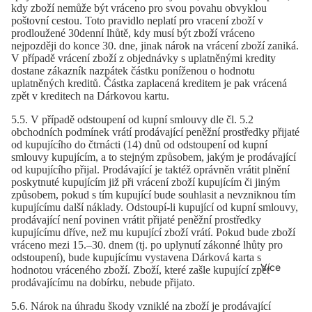
kdy zboží nemůže být vráceno pro svou povahu obvyklou
poštovní cestou. Toto pravidlo neplatí pro vracení zboží v
prodloužené 30denní lhůtě, kdy musí být zboží vráceno
nejpozději do konce 30. dne, jinak nárok na vrácení zboží zaniká.
V případě vrácení zboží z objednávky s uplatněnými kredity
dostane zákazník nazpátek částku poníženou o hodnotu
uplatněných kreditů. Částka zaplacená kreditem je pak vrácená
zpět v kreditech na Dárkovou kartu.
5.5. V případě odstoupení od kupní smlouvy dle čl. 5.2
obchodních podmínek vrátí prodávající peněžní prostředky přijaté
od kupujícího do čtrnácti (14) dnů od odstoupení od kupní
smlouvy kupujícím, a to stejným způsobem, jakým je prodávající
od kupujícího přijal. Prodávající je taktéž oprávněn vrátit plnění
poskytnuté kupujícím již při vrácení zboží kupujícím či jiným
způsobem, pokud s tím kupující bude souhlasit a nevzniknou tím
kupujícímu další náklady. Odstoupí-li kupující od kupní smlouvy,
prodávající není povinen vrátit přijaté peněžní prostředky
kupujícímu dříve, než mu kupující zboží vrátí. Pokud bude zboží
vráceno mezi 15.–30. dnem (tj. po uplynutí zákonné lhůty pro
odstoupení), bude kupujícímu vystavena Dárková karta s
Více
hodnotou vráceného zboží. Zboží, které zašle kupující zpět
prodávajícímu na dobírku, nebude přijato.
5.6. Nárok na úhradu škody vzniklé na zboží je prodávající