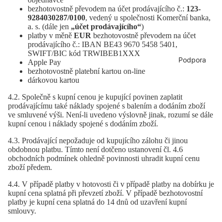
bezhotovostně převodem na účet prodávajícího č.:
123-
9284030287/0100
, vedený u společnosti Komerční banka,
a. s. (dále jen
„účet prodávajícího“
)
platby v měně
EUR
bezhotovostně převodem na účet
prodávajícího č.: IBAN BE43 9670 5458 5401,
SWIFT/BIC kód TRWIBEB1XXX
Podpora
Apple Pay
bezhotovostně platební kartou on-line
dárkovou kartou
4.2. Společně s kupní cenou je kupující povinen zaplatit
prodávajícímu také náklady spojené s balením a dodáním zboží
ve smluvené výši. Není-li uvedeno výslovně jinak, rozumí se dále
kupní cenou i náklady spojené s dodáním zboží.
4.3. Prodávající nepožaduje od kupujícího zálohu či jinou
obdobnou platbu. Tímto není dotčeno ustanovení čl. 4.6
obchodních podmínek ohledně povinnosti uhradit kupní cenu
zboží předem.
4.4. V případě platby v hotovosti či v případě platby na dobírku je
kupní cena splatná při převzetí zboží. V případě bezhotovostní
platby je kupní cena splatná do 14 dnů od uzavření kupní
smlouvy.