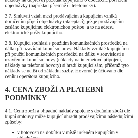
objednávky (například písemně či telefonicky).
3.7. Smluvní vztah mezi prodávajícím a kupujícím vzniká
doručením přijetí objednávky (akceptací), jež je prodávajícím
zasláno kupujícímu elektronickou poštou, a to na adresu
elektronické pošty kupujícího.
3.8. Kupující souhlasí s použitím komunikačních prostředků na
dálku při uzavírání kupní smlouvy. Náklady vzniklé kupujícímu
při použití komunikačních prostředků na dálku v souvislosti s
uzavřením kupní smlouvy (náklady na internetové připojení,
náklady na telefonní hovory) si hradí kupující sám, přičemž tyto
náklady se neliší od základní sazby. Hovorné je účtováno dle
ceníku operátora kupujícího.
4. CENA ZBOŽÍ A PLATEBNÍ
PODMÍNKY
4.1. Cenu zboží a případné náklady spojené s dodáním zboží dle
kupní smlouvy může kupující uhradit prodávajícímu následujícími
způsoby:
v hotovosti na dobírku v místě určeném kupujícím v
objednávce