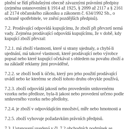
plnění se řídí příslušnými obecně závaznými právními předpisy
(zejména ustanoveními § 1914 až 1925, § 2099 až 2117 a § 2161
až 2174 občanského zákoníku a zákonem č. 634/1992 Sb., o
ochraně spotřebitele, ve znění pozdějších předpisů).
7.2. Prodávající odpovídá kupujícímu, že zboží při převzetí nemá
vady. Zejména prodávající odpovídá kupujícímu, že v době, kdy
kupující zboží převzal:
7.2.1. má zboží vlastnosti, které si strany ujednaly, a chybí-li
ujednání, má takové vlastnosti, které prodávající nebo výrobce
popsal nebo které kupující očekával s ohledem na povahu zboží a
na základě reklamy jimi prováděné,
7.2.2. se zboží hodí k účelu, který pro jeho použití prodávající
uvádí nebo ke kterému se zboží tohoto druhu obvykle používá,
7.2.3. zboží odpovídá jakostí nebo provedením smluvenému
vzorku nebo předloze, byla-li jakost nebo provedení určeno podle
smluveného vzorku nebo předlohy,
7.2.4. je zboží v odpovídajícím množství, míře nebo hmotnosti a
7.2.5. zboží vyhovuje požadavkům právních předpisů.
7.3. Ustanovení uvedená v čl. 7.2 obchodních podmínek se