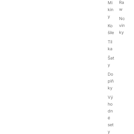
Ra
Mi
w
kin
y
No
vin
Ko
ky
šile
Tíl
ka
Šat
y
Do
plň
ky
Vý
ho
dn
é
set
y