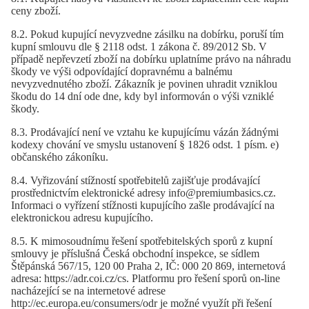
ceny zboží.
8.2. Pokud kupující nevyzvedne zásilku na dobírku, poruší tím
kupní smlouvu dle § 2118 odst. 1 zákona č. 89/2012 Sb. V
případě nepřevzetí zboží na dobírku uplatníme právo na náhradu
škody ve výši odpovídající dopravnému a balnému
nevyzvednutého zboží. Zákazník je povinen uhradit vzniklou
škodu do 14 dní ode dne, kdy byl informován o výši vzniklé
škody.
8.3. Prodávající není ve vztahu ke kupujícímu vázán žádnými
kodexy chování ve smyslu ustanovení § 1826 odst. 1 písm. e)
občanského zákoníku.
8.4. Vyřizování stížností spotřebitelů zajišťuje prodávající
prostřednictvím elektronické adresy info@premiumbasics.cz.
Informaci o vyřízení stížnosti kupujícího zašle prodávající na
elektronickou adresu kupujícího.
8.5. K mimosoudnímu řešení spotřebitelských sporů z kupní
smlouvy je příslušná Česká obchodní inspekce, se sídlem
Štěpánská 567/15, 120 00 Praha 2, IČ: 000 20 869, internetová
adresa: https://adr.coi.cz/cs. Platformu pro řešení sporů on-line
nacházející se na internetové adrese
http://ec.europa.eu/consumers/odr je možné využít při řešení