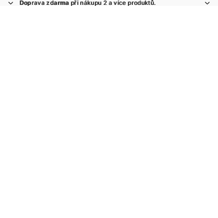
Doprava zdarma
Doprava zdarma při nákupu 2 a více produktů.
při nákupu 2 a více produktů.