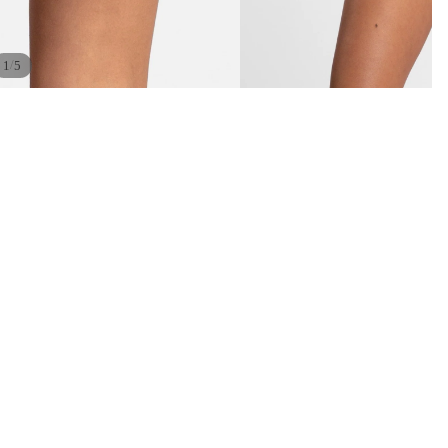
/
1
5