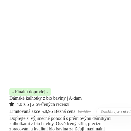
- Finální doprodej -
Dámské kalhotky z bio bavlny | A-dam
4.0 z 5 | 2 ověřených recenzí
Limitovaná akce
€8,95
Běžná cena
€20,95
Kombinujte a ušetř
Dopřejte si výjimečné pohodlí s prémiovými dámskými
kalhotkami z bio bavlny. Osvědčený střih, precizní
zpracování a kvalitní bio bavlna zajišťují maximální