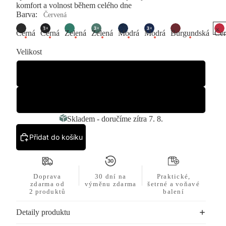
komfort a volnost během celého dne
Barva:
Červená
Černá
Černá
Zelená
Zelená
Modrá
Modrá
Burgundská
Čer
Barva
Velikost
Červená
XS
Přehrát
XL
video
Skladem - doručíme zítra 7. 8.
Přidat do košíku
Doprava
30 dní na
Praktické,
zdarma od
výměnu zdarma
šetrné a voňavé
2 produktů
balení
Detaily produktu