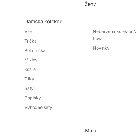
Ženy
Dámská kolekce
Vše
Nebarvená kolekce Na
Raw
Trička
Novinky
Polo trička
Mikiny
Košile
Tílka
Šaty
Doplňky
Výhodné sety
Muži